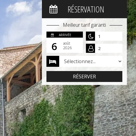
RÉSERVATION
Meilleur tarif garanti
ARRIVÉE
6
août
2026
RÉSERVER